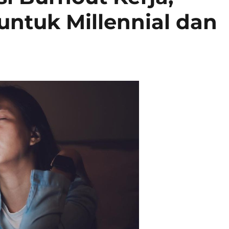
ntuk Millennial dan