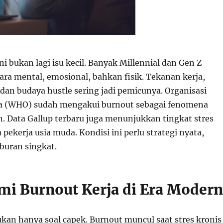
ni bukan lagi isu kecil. Banyak Millennial dan Gen Z
ara mental, emosional, bahkan fisik. Tekanan kerja,
dan budaya hustle sering jadi pemicunya. Organisasi
a (WHO) sudah mengakui burnout sebagai fenomena
n. Data Gallup terbaru juga menunjukkan tingkat stres
a pekerja usia muda. Kondisi ini perlu strategi nyata,
buran singkat.
 Burnout Kerja di Era Modern
ukan hanya soal capek. Burnout muncul saat stres kronis