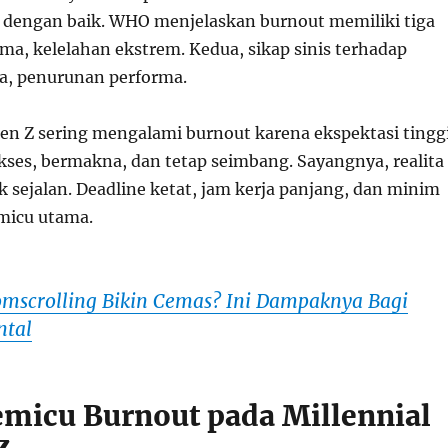
i dengan baik. WHO menjelaskan burnout memiliki tiga
ama, kelelahan ekstrem. Kedua, sikap sinis terhadap
ga, penurunan performa.
Gen Z sering mengalami burnout karena ekspektasi tinggi
kses, bermakna, dan tetap seimbang. Sayangnya, realita
ak sejalan. Deadline ketat, jam kerja panjang, dan minim
emicu utama.
mscrolling Bikin Cemas? Ini Dampaknya Bagi
ntal
emicu Burnout pada Millennial