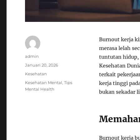
Burnout kerja ki
merasa lelah sec
Author
admin
tuntutan hidup, 
Posted
Januari 20, 2026
Kesehatan Duni
on
Categories
Kesehatan
terkait pekerjaa
Tags
Kesehatan Mental
,
Tips
kerja tinggi pad
Mental Health
bukan sekadar li
Memahami
Burnout kerja b