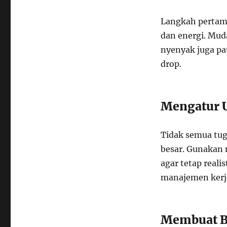
Langkah pertama
dan energi. Mud
nyenyak juga pa
drop.
Mengatur U
Tidak semua tug
besar. Gunakan m
agar tetap reali
manajemen kerj
Membuat Ba