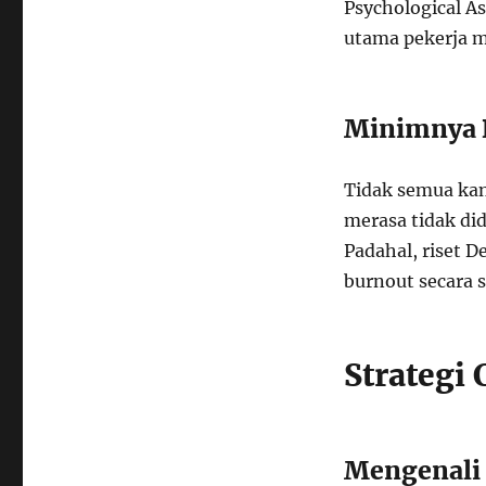
Psychological As
utama pekerja 
Minimnya 
Tidak semua kan
merasa tidak di
Padahal, riset 
burnout secara s
Strategi
Mengenali 