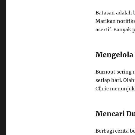
Batasan adalah b
Matikan notifika
asertif. Banyak
Mengelola 
Burnout sering 
setiap hari. Ol
Clinic menunjuk
Mencari Du
Berbagi cerita b