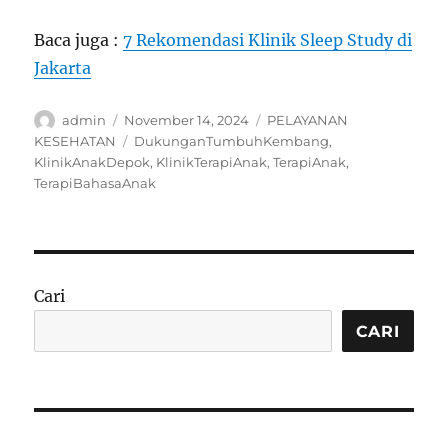
Baca juga :
7 Rekomendasi Klinik Sleep Study di
Jakarta
Author
Posted
Categories
admin
November 14, 2024
PELAYANAN
on
Tags
KESEHATAN
DukunganTumbuhKembang
,
KlinikAnakDepok
,
KlinikTerapiAnak
,
TerapiAnak
,
TerapiBahasaAnak
Cari
CARI