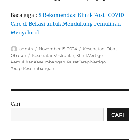
Baca juga :
8 Rekomendasi Klinik Post-COVID
Care di Bekasi untuk Mendukung Pemulihan
Menyeluruh
Author
Posted
Categories
admin
November 15, 2024
Kesehatan
,
Obat-
on
Tags
Obatan
KesehatanVestibular
,
KlinikVertigo
,
PemulihanKeseimbangan
,
PusatTerapiVertigo
,
TerapiKeseimbangan
Cari
CARI