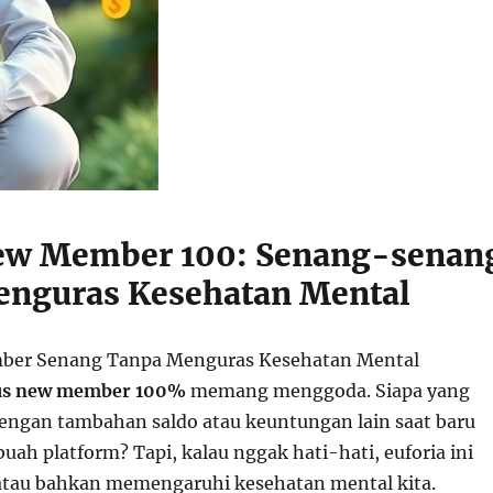
ew Member 100: Senang-senan
nguras Kesehatan Mental
er Senang Tanpa Menguras Kesehatan Mental
us new member 100%
memang menggoda. Siapa yang
dengan tambahan saldo atau keuntungan lain saat baru
uah platform? Tapi, kalau nggak hati-hati, euforia ini
s atau bahkan memengaruhi kesehatan mental kita.