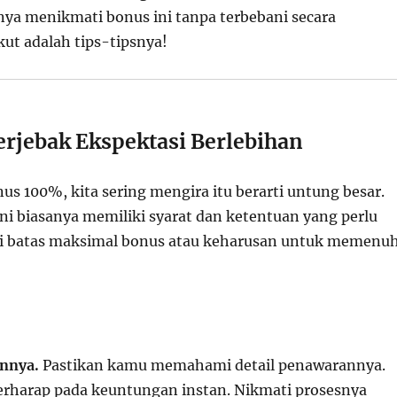
ya menikmati bonus ini tanpa terbebani secara
kut adalah tips-tipsnya!
erjebak Ekspektasi Berlebihan
us 100%, kita sering mengira itu berarti untung besar.
ni biasanya memiliki syarat dan ketentuan yang perlu
ti batas maksimal bonus atau keharusan untuk memenuh
innya.
Pastikan kamu memahami detail penawarannya.
berharap pada keuntungan instan. Nikmati prosesnya