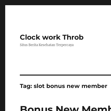
Clock work Throb
Situs Berita Kesehatan Terpercaya
Tag:
slot bonus new member
Bonus New Memb