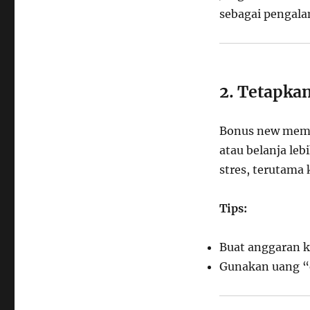
sebagai pengala
2. Tetapka
Bonus new memb
atau belanja leb
stres, terutam
Tips:
Buat anggaran 
Gunakan uang “