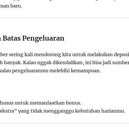
man baru.
n Batas Pengeluaran
er sering kali mendorong kita untuk melakukan deposi
ih banyak. Kalau nggak dikendalikan, ini bisa jadi sumbe
a kalau pengeluaranmu melebihi kemampuan.
khusus untuk memanfaatkan bonus.
ekstra” yang tidak mengganggu kebutuhan harianmu.