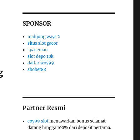
SPONSOR
mahjong ways 2
situs slot gacor
spaceman
slot depo 10k
daftar woy99
g
sbobet88
Partner Resmi
coy99 slot
menawarkan bonus selamat
datang hingga 100% dari deposit pertama.