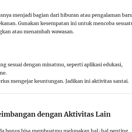
usnya menjadi bagian dari hiburan atau pengalaman baru
ekanan. Gunakan kesempatan ini untuk mencoba sesuat
gkan atau menambah wawasan.
ang sesuai dengan minatmu, seperti aplikasi edukasi,
me.
erius mengejar keuntungan. Jadikan ini aktivitas santai.
seimbangan dengan Aktivitas Lain
ada bonus bisa membuatmu melupakan hal-hal penting