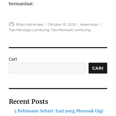
bermanfaat.
Author
Posted
Categories
Tags
Rizky Mahendra
Oktober 10, 2025
Kesehatan
on
Tips Menjaga Lambung
,
Tips Merawat Lambung
Cari
CARI
Recent Posts
5 Kebiasaan Sehari-hari yang Merusak Gigi