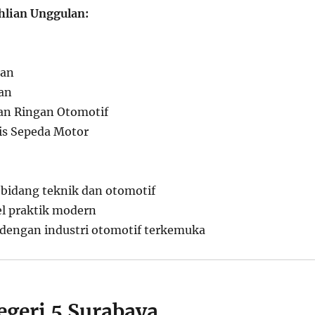
lian Unggulan:
san
an
an Ringan Otomotif
is Sepeda Motor
 bidang teknik dan otomotif
l praktik modern
 dengan industri otomotif terkemuka
egeri 5 Surabaya