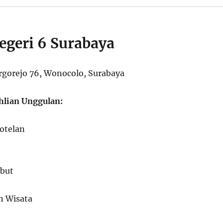
egeri 6 Surabaya
rgorejo 76, Wonocolo, Surabaya
lian Unggulan:
otelan
but
n Wisata