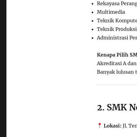
Rekayasa Peran
Multimedia
Teknik Komputer
Teknik Produksi 
Administrasi Pe
Kenapa Pilih SM
Akreditasi A da
Banyak lulusan t
2. SMK N
Lokasi:
Jl. Te