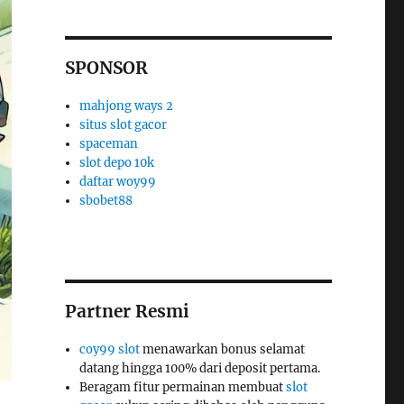
SPONSOR
mahjong ways 2
situs slot gacor
spaceman
slot depo 10k
daftar woy99
sbobet88
Partner Resmi
coy99 slot
menawarkan bonus selamat
datang hingga 100% dari deposit pertama.
Beragam fitur permainan membuat
slot