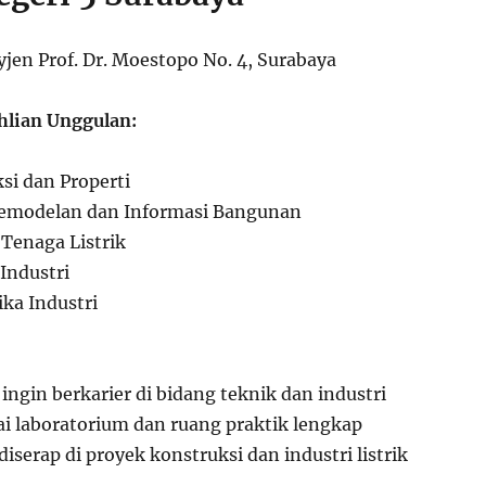
yjen Prof. Dr. Moestopo No. 4, Surabaya
lian Unggulan:
si dan Properti
Pemodelan dan Informasi Bangunan
 Tenaga Listrik
Industri
ka Industri
ingin berkarier di bidang teknik dan industri
ai laboratorium dan ruang praktik lengkap
iserap di proyek konstruksi dan industri listrik