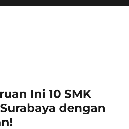
ruan Ini 10 SMK
i Surabaya dengan
n!