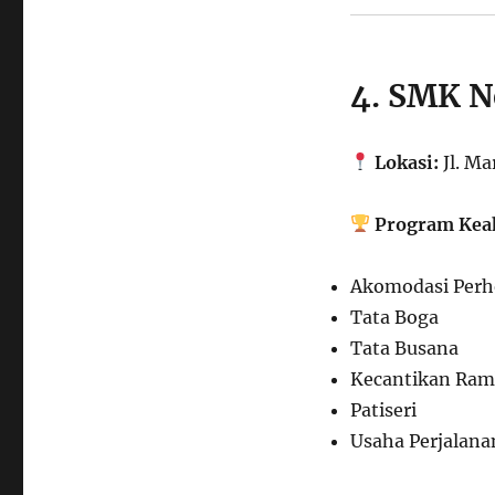
4. SMK N
Lokasi:
Jl. Ma
Program Keah
Akomodasi Perh
Tata Boga
Tata Busana
Kecantikan Ram
Patiseri
Usaha Perjalana