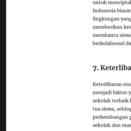
untuk menciptak
Indonesia biasa
lingkungan yan
memberikan kese
membantu siswa
berkolaborasi da
7.
Keterlib
Keterlibatan or
menjadi faktor 
sekolah terbaik
tua siswa, sehin
perkembangan pe
sekolah dan mas