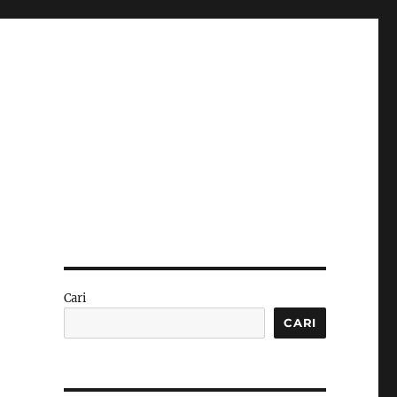
Cari
CARI