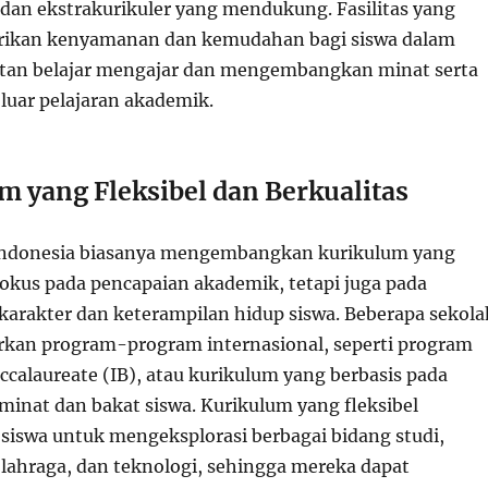
 dan ekstrakurikuler yang mendukung. Fasilitas yang
ikan kenyamanan dan kemudahan bagi siswa dalam
atan belajar mengajar dan mengembangkan minat serta
luar pelajaran akademik.
m yang Fleksibel dan Berkualitas
 Indonesia biasanya mengembangkan kurikulum yang
fokus pada pencapaian akademik, tetapi juga pada
rakter dan keterampilan hidup siswa. Beberapa sekola
kan program-program internasional, seperti program
ccalaureate (IB), atau kurikulum yang berbasis pada
nat dan bakat siswa. Kurikulum yang fleksibel
swa untuk mengeksplorasi berbagai bidang studi,
olahraga, dan teknologi, sehingga mereka dapat