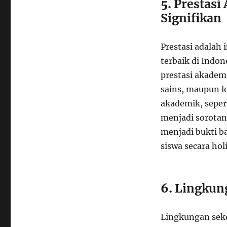
5.
Prestasi
Signifikan
Prestasi adalah 
terbaik di Indon
prestasi akademi
sains, maupun l
akademik, sepert
menjadi sorotan
menjadi bukti 
siswa secara holi
6.
Lingkung
Lingkungan seko