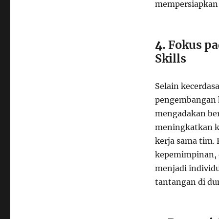
mempersiapkan d
4.
Fokus pa
Skills
Selain kecerdas
pengembangan ka
mengadakan berb
meningkatkan ke
kerja sama tim. 
kepemimpinan, 
menjadi individu
tantangan di du