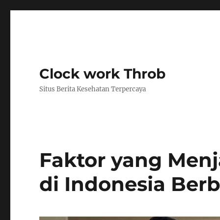
Clock work Throb
Situs Berita Kesehatan Terpercaya
Faktor yang Menj
di Indonesia Ber