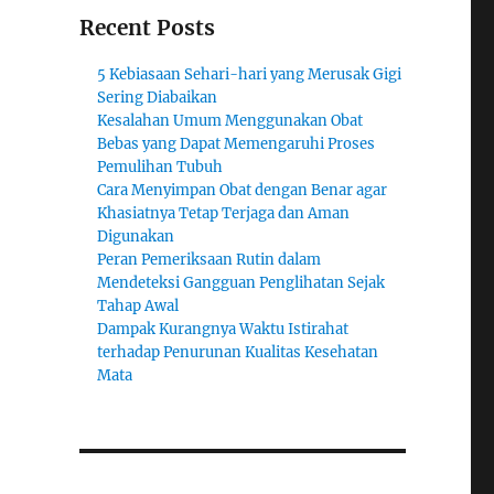
Recent Posts
5 Kebiasaan Sehari-hari yang Merusak Gigi
Sering Diabaikan
Kesalahan Umum Menggunakan Obat
Bebas yang Dapat Memengaruhi Proses
Pemulihan Tubuh
Cara Menyimpan Obat dengan Benar agar
Khasiatnya Tetap Terjaga dan Aman
Digunakan
Peran Pemeriksaan Rutin dalam
Mendeteksi Gangguan Penglihatan Sejak
Tahap Awal
Dampak Kurangnya Waktu Istirahat
terhadap Penurunan Kualitas Kesehatan
Mata