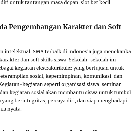
iri untuk tantangan masa depan. slot bet kecil
da Pengembangan Karakter dan Soft
an intelektual, SMA terbaik di Indonesia juga menekank
rakter dan soft skills siswa. Sekolah-sekolah ini
agai kegiatan ekstrakurikuler yang bertujuan untuk
terampilan sosial, kepemimpinan, komunikasi, dan
Kegiatan-kegiatan seperti organisasi siswa, seminar
dan kegiatan sosial akan membantu siswa untuk tumbu
 yang berintegritas, percaya diri, dan siap menghadapi
nia nyata.