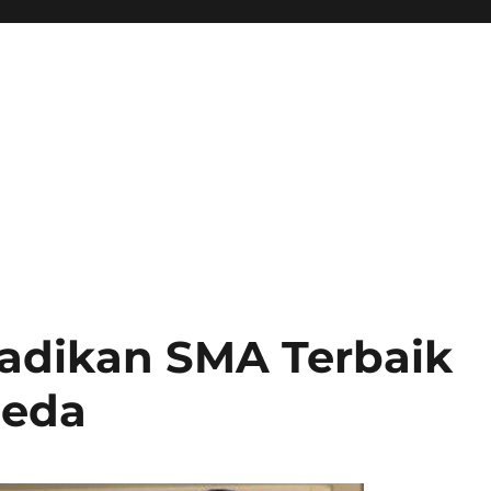
adikan SMA Terbaik
beda