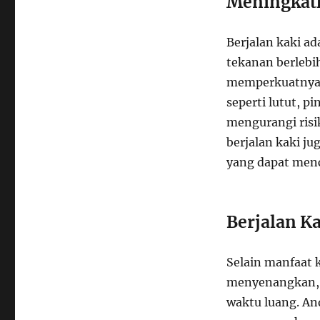
Meningkatk
Berjalan kaki a
tekanan berlebih
memperkuatnya. 
seperti lutut, 
mengurangi risik
berjalan kaki j
yang dapat menc
Berjalan K
Selain manfaat k
menyenangkan, 
waktu luang. An