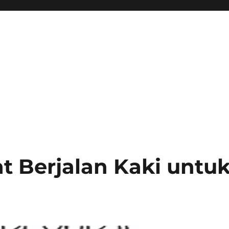
 Berjalan Kaki untu
h