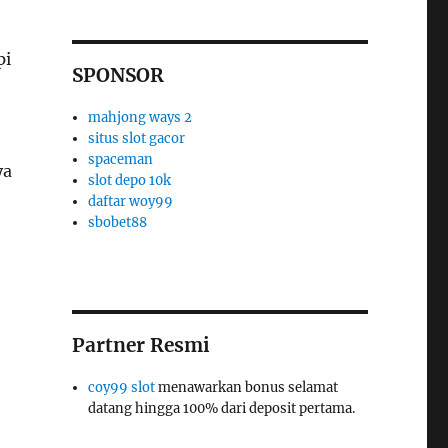
pi
SPONSOR
mahjong ways 2
situs slot gacor
spaceman
ya
slot depo 10k
daftar woy99
sbobet88
Partner Resmi
coy99 slot
menawarkan bonus selamat
datang hingga 100% dari deposit pertama.