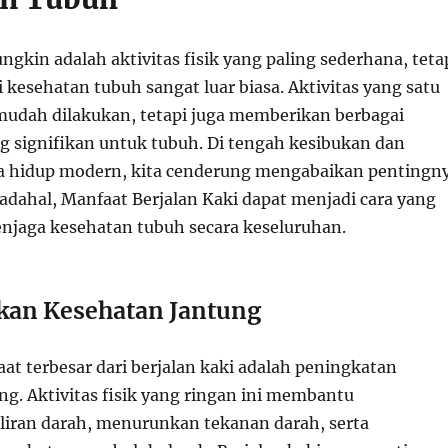
ngkin adalah aktivitas fisik yang paling sederhana, teta
kesehatan tubuh sangat luar biasa. Aktivitas yang satu
 mudah dilakukan, tetapi juga memberikan berbagai
 signifikan untuk tubuh. Di tengah kesibukan dan
 hidup modern, kita cenderung mengabaikan pentingn
Padahal, Manfaat Berjalan Kaki dapat menjadi cara yang
enjaga kesehatan tubuh secara keseluruhan.
an Kesehatan Jantung
at terbesar dari berjalan kaki adalah peningkatan
ng. Aktivitas fisik yang ringan ini membantu
iran darah, menurunkan tekanan darah, serta