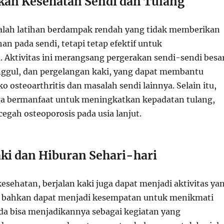
an Kesehatan Sendi dan Tulang
dalah latihan berdampak rendah yang tidak memberikan
an pada sendi, tetapi tetap efektif untuk
Aktivitas ini merangsang pergerakan sendi-sendi besar
pinggul, dan pergelangan kaki, yang dapat membantu
o osteoarthritis dan masalah sendi lainnya. Selain itu,
uga bermanfaat untuk meningkatkan kepadatan tulang,
egah osteoporosis pada usia lanjut.
aki dan Hiburan Sehari-hari
esehatan, berjalan kaki juga dapat menjadi aktivitas ya
bahkan dapat menjadi kesempatan untuk menikmati
da bisa menjadikannya sebagai kegiatan yang