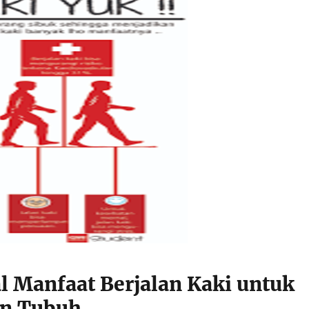
 Manfaat Berjalan Kaki untuk
an Tubuh