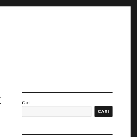
k
Cari
CARI