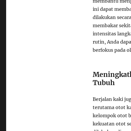
membantu mengon
ini dapat memba
dilakukan secara
membakar sekita
intensitas langk
rutin, Anda dap
berfokus pada o
Meningkatk
Tubuh
Berjalan kaki j
terutama otot ka
kelompok otot b
kekuatan otot s