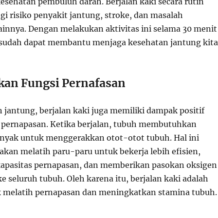
sehatan pembuluh darah. Berjalan kaki secara rutin
i risiko penyakit jantung, stroke, dan masalah
lainnya. Dengan melakukan aktivitas ini selama 30 menit
ta sudah dapat membantu menjaga kesehatan jantung kita
an Fungsi Pernafasan
 jantung, berjalan kaki juga memiliki dampak positif
 pernapasan. Ketika berjalan, tubuh membutuhkan
anyak untuk menggerakkan otot-otot tubuh. Hal ini
akan melatih paru-paru untuk bekerja lebih efisien,
apasitas pernapasan, dan memberikan pasokan oksigen
ke seluruh tubuh. Oleh karena itu, berjalan kaki adalah
k melatih pernapasan dan meningkatkan stamina tubuh.