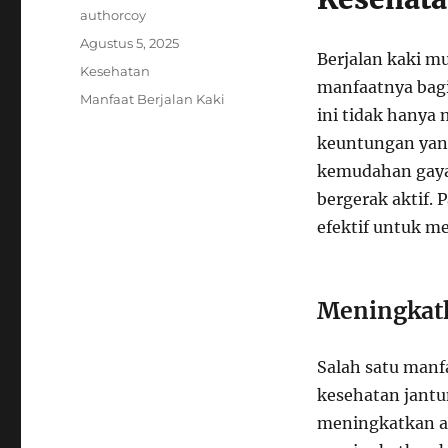
Author
authorcoy
Posted
Agustus 5, 2025
Berjalan kaki mu
on
Categories
Kesehatan
manfaatnya bagi 
Tags
Manfaat Berjalan Kaki
ini tidak hanya
keuntungan yang
kemudahan gaya
bergerak aktif. 
efektif untuk m
Meningkatk
Salah satu manfa
kesehatan jantu
meningkatkan al