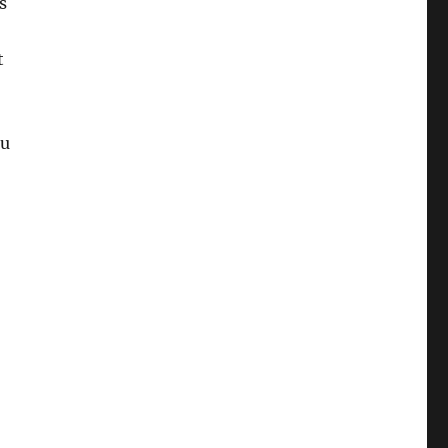
s
t
lu